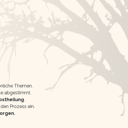
önliche Themen.
sse abgestimmt.
bstheilung
.
den Prozess ein.
borgen.