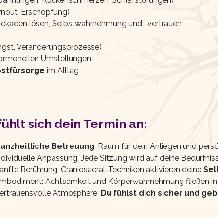
spannungen, Rückenschmerzen, Schlafstörungen)
urnout, Erschöpfung)
lockaden lösen, Selbstwahrnehmung und -vertrauen
Angst, Veränderungsprozesse)
hormonellen Umstellungen
bstfürsorge
im Alltag
fühlt sich dein Termin an:
anzheitliche Betreuung
: Raum für dein Anliegen und pers
ndividuelle Anpassung: Jede Sitzung wird auf deine Bedürfni
anfte Berührung: Craniosacral-Techniken aktivieren deine
Sel
mbodiment: Achtsamkeit und Körperwahrnehmung fließen in 
ertrauensvolle Atmosphäre:
Du fühlst dich sicher und ge