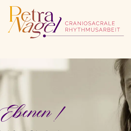
ome
Cranio Sacrale
Cranio Ausbildung
Über mich
Kont
n Ebenen!