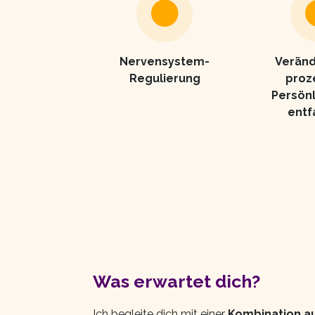
Nervensystem-
Verän
Regulierung
proz
Persönl
entf
Was erwartet dich?
Ich begleite dich mit einer
Kombination au