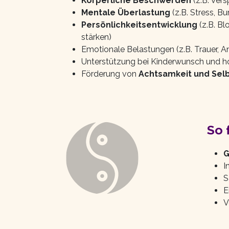
Körperliche Beschwerden
(z.B. Ver
Mentale Überlastung
(z.B. Stress, B
Persönlichkeitsentwicklung
(z.B. B
stärken)
Emotionale Belastungen (z.B. Trauer, 
Unterstützung bei Kinderwunsch und 
Förderung von
Achtsamkeit und Sel
So 
G
I
S
E
V