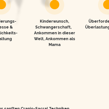
derungs-
Kinderwunsch,
Überforde
esse &
Schwangerschaft,
Überlastung
ichkeits-
Ankommen in dieser
altung
Welt, Ankommen als
Mama
s sanften Cranio-Sacral Techniken