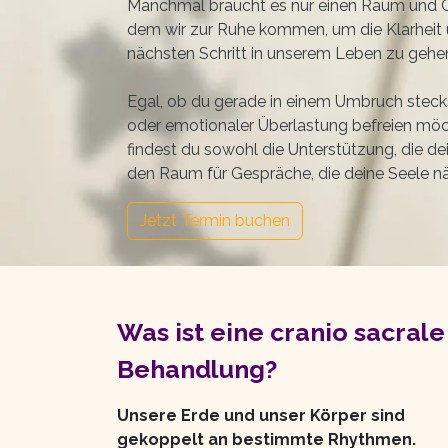
Manchmal braucht es nur einen Raum und Cr
dem wir zur Ruhe kommen, um die Klarheit 
nächsten Schritt in unserem Leben zu gehe
Egal, ob du gerade in einem Umbruch stecks
oder emotionaler Überlastung befreien möc
findest du sowohl die Unterstützung, die de
den Raum für Gespräche, die deine Seele nä
Jetzt Termin buchen
Was ist eine cranio sacrale
Behandlung?
Unsere Erde und unser Körper sind
gekoppelt an bestimmte Rhythmen.